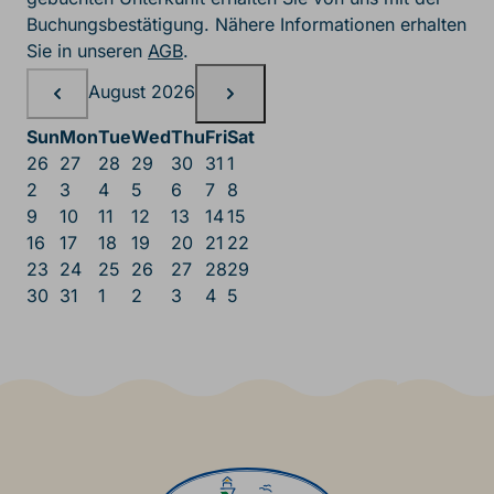
Buchungsbestätigung. Nähere Informationen erhalten
Sie in unseren
AGB
.
Belegungskalender, August
August 2026
Sun
Mon
Tue
Wed
Thu
Fri
Sat
26
27
28
29
30
31
1
2
3
4
5
6
7
8
9
10
11
12
13
14
15
16
17
18
19
20
21
22
23
24
25
26
27
28
29
30
31
1
2
3
4
5