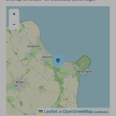
+
−
Leaflet
OpenStreetMap
|
©
contributors