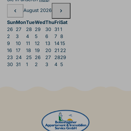
Belegungskalender, August
August 2026
Sun
Mon
Tue
Wed
Thu
Fri
Sat
26
27
28
29
30
31
1
2
3
4
5
6
7
8
9
10
11
12
13
14
15
16
17
18
19
20
21
22
23
24
25
26
27
28
29
30
31
1
2
3
4
5