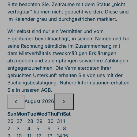
Bitte beachten Sie: Zeiträume mit dem Status „nicht
verfügbar" können nicht gebucht werden. Diese sind
im Kalender grau und durchgestrichen markiert.
Wir selbst sind nur ein Vermittler und vom
Eigentümer bevollmächtigt, in seinem Namen und für
seine Rechnung sämtliche im Zusammenhang mit
dem Mietverhältnis zweckmäßigen Erklärungen
abzugeben und zu empfangen sowie Ihre Zahlungen
entgegenzunehmen. Die Vermieterdaten Ihrer
gebuchten Unterkunft erhalten Sie von uns mit der
Buchungsbestätigung. Nähere Informationen erhalten
Sie in unseren
AGB
.
Belegungskalender, August
August 2026
Sun
Mon
Tue
Wed
Thu
Fri
Sat
26
27
28
29
30
31
1
2
3
4
5
6
7
8
9
10
11
12
13
14
15