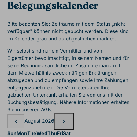
Belegungskalender
Bitte beachten Sie: Zeiträume mit dem Status „nicht
verfügbar" können nicht gebucht werden. Diese sind
im Kalender grau und durchgestrichen markiert.
Wir selbst sind nur ein Vermittler und vom
Eigentümer bevollmächtigt, in seinem Namen und für
seine Rechnung sämtliche im Zusammenhang mit
dem Mietverhältnis zweckmäßigen Erklärungen
abzugeben und zu empfangen sowie Ihre Zahlungen
entgegenzunehmen. Die Vermieterdaten Ihrer
gebuchten Unterkunft erhalten Sie von uns mit der
Buchungsbestätigung. Nähere Informationen erhalten
Sie in unseren
AGB
.
Belegungskalender, August
August 2026
Sun
Mon
Tue
Wed
Thu
Fri
Sat