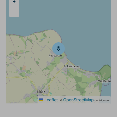
+
−
Leaflet
OpenStreetMap
|
©
contributors