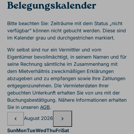
Belegungskalender
Bitte beachten Sie: Zeiträume mit dem Status „nicht
verfügbar" können nicht gebucht werden. Diese sind
im Kalender grau und durchgestrichen markiert.
Wir selbst sind nur ein Vermittler und vom
Eigentümer bevollmächtigt, in seinem Namen und für
seine Rechnung sämtliche im Zusammenhang mit
dem Mietverhältnis zweckmäßigen Erklärungen
abzugeben und zu empfangen sowie Ihre Zahlungen
entgegenzunehmen. Die Vermieterdaten Ihrer
gebuchten Unterkunft erhalten Sie von uns mit der
Buchungsbestätigung. Nähere Informationen erhalten
Sie in unseren
AGB
.
Belegungskalender, August
August 2026
Sun
Mon
Tue
Wed
Thu
Fri
Sat