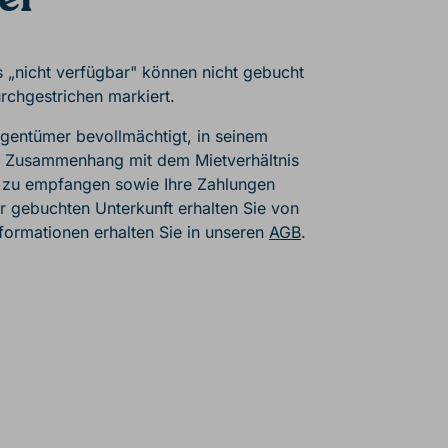
er
s „nicht verfügbar" können nicht gebucht
rchgestrichen markiert.
Eigentümer bevollmächtigt, in seinem
m Zusammenhang mit dem Mietverhältnis
zu empfangen sowie Ihre Zahlungen
 gebuchten Unterkunft erhalten Sie von
formationen erhalten Sie in unseren
AGB
.
r, August to Septembe