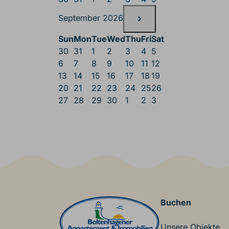
September 2026
Sun
Mon
Tue
Wed
Thu
Fri
Sat
30
31
1
2
3
4
5
6
7
8
9
10
11
12
13
14
15
16
17
18
19
20
21
22
23
24
25
26
27
28
29
30
1
2
3
Main Footer
Buchen
Unsere Objekte