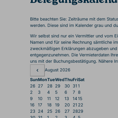
Belegungskalend
Bitte beachten Sie: Zeiträume mit dem Statu
werden. Diese sind im Kalender grau und du
Wir selbst sind nur ein Vermittler und vom 
Namen und für seine Rechnung sämtliche i
zweckmäßigen Erklärungen abzugeben und 
entgegenzunehmen. Die Vermieterdaten Ihrer
uns mit der Buchungsbestätigung. Nähere In
Belegungskalende
Belegungskalender
August 2026
Sun
Mon
Tue
Wed
Thu
Fri
Sat
26
27
28
29
30
31
1
2
3
4
5
6
7
8
9
10
11
12
13
14
15
16
17
18
19
20
21
22
23
24
25
26
27
28
29
30
31
1
2
3
4
5