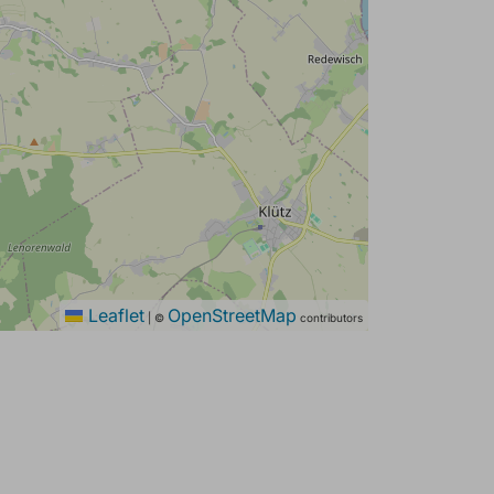
Leaflet
OpenStreetMap
|
©
contributors