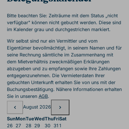
Bitte beachten Sie: Zeiträume mit dem Status „nicht
verfügbar" können nicht gebucht werden. Diese sind
im Kalender grau und durchgestrichen markiert.
Wir selbst sind nur ein Vermittler und vom
Eigentümer bevollmächtigt, in seinem Namen und für
seine Rechnung sämtliche im Zusammenhang mit
dem Mietverhältnis zweckmäßigen Erklärungen
abzugeben und zu empfangen sowie Ihre Zahlungen
entgegenzunehmen. Die Vermieterdaten Ihrer
gebuchten Unterkunft erhalten Sie von uns mit der
Buchungsbestätigung. Nähere Informationen erhalten
Sie in unseren
AGB
.
Belegungskalender, August
August 2026
Sun
Mon
Tue
Wed
Thu
Fri
Sat
26
27
28
29
30
31
1