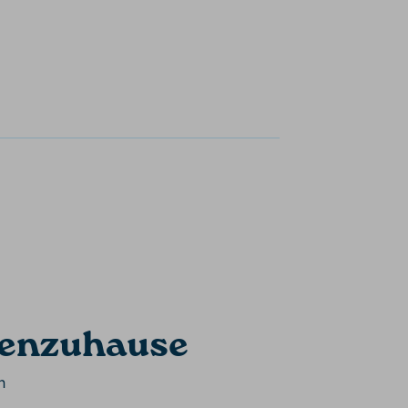
rienzuhause
n