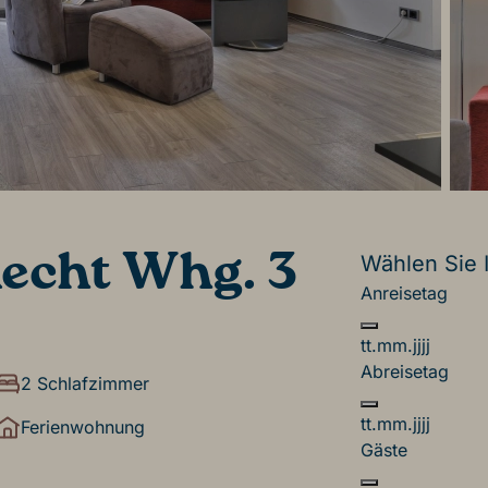
echt Whg. 3
Wählen Sie 
Anreisetag
tt.mm.jjjj
Abreisetag
2 Schlafzimmer
tt.mm.jjjj
Ferienwohnung
Gäste