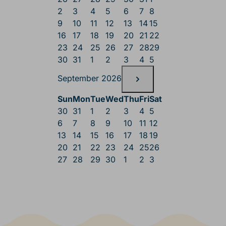
2
3
4
5
6
7
8
9
10
11
12
13
14
15
16
17
18
19
20
21
22
23
24
25
26
27
28
29
30
31
1
2
3
4
5
September 2026
Sun
Mon
Tue
Wed
Thu
Fri
Sat
30
31
1
2
3
4
5
6
7
8
9
10
11
12
13
14
15
16
17
18
19
20
21
22
23
24
25
26
27
28
29
30
1
2
3