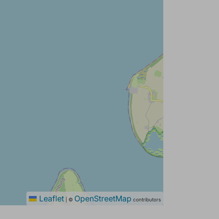
Leaflet
OpenStreetMap
|
©
contributors