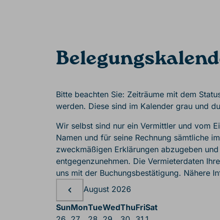
Belegungskalend
Bitte beachten Sie: Zeiträume mit dem Statu
werden. Diese sind im Kalender grau und du
Wir selbst sind nur ein Vermittler und vom 
Namen und für seine Rechnung sämtliche i
zweckmäßigen Erklärungen abzugeben und 
entgegenzunehmen. Die Vermieterdaten Ihrer
uns mit der Buchungsbestätigung. Nähere In
Belegungskalende
Belegungskalender
August 2026
Sun
Mon
Tue
Wed
Thu
Fri
Sat
26
27
28
29
30
31
1