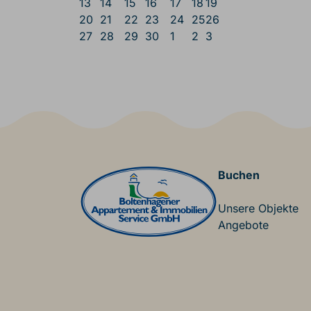
13
14
15
16
17
18
19
20
21
22
23
24
25
26
27
28
29
30
1
2
3
Main Footer
Buchen
Unsere Objekte
Angebote