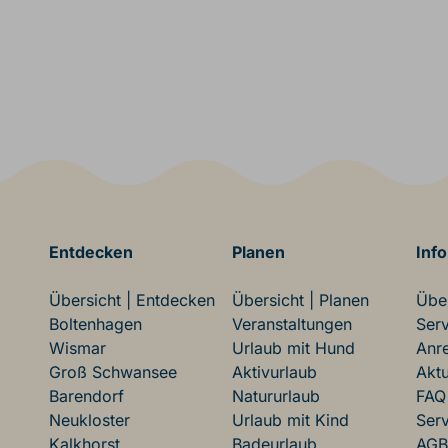
Entdecken
Planen
Info
Übersicht | Entdecken
Übersicht | Planen
Über
Boltenhagen
Veranstaltungen
Serv
Wismar
Urlaub mit Hund
Anre
Groß Schwansee
Aktivurlaub
Aktu
Barendorf
Natururlaub
FAQ
Neukloster
Urlaub mit Kind
Serv
Kalkhorst
Badeurlaub
AGB