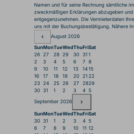
Namen und für seine Rechnung sämtliche i
zweckmäßigen Erklärungen abzugeben und 
entgegenzunehmen. Die Vermieterdaten Ihrer
uns mit der Buchungsbestätigung. Nähere In
Belegungskalende
Belegungskalender
August 2026
Sun
Mon
Tue
Wed
Thu
Fri
Sat
26
27
28
29
30
31
1
2
3
4
5
6
7
8
9
10
11
12
13
14
15
16
17
18
19
20
21
22
23
24
25
26
27
28
29
30
31
1
2
3
4
5
September 2026
Sun
Mon
Tue
Wed
Thu
Fri
Sat
30
31
1
2
3
4
5
6
7
8
9
10
11
12