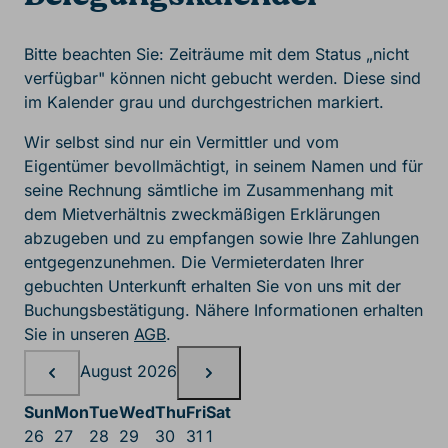
Bitte beachten Sie: Zeiträume mit dem Status „nicht
verfügbar" können nicht gebucht werden. Diese sind
im Kalender grau und durchgestrichen markiert.
Wir selbst sind nur ein Vermittler und vom
Eigentümer bevollmächtigt, in seinem Namen und für
seine Rechnung sämtliche im Zusammenhang mit
dem Mietverhältnis zweckmäßigen Erklärungen
abzugeben und zu empfangen sowie Ihre Zahlungen
entgegenzunehmen. Die Vermieterdaten Ihrer
gebuchten Unterkunft erhalten Sie von uns mit der
Buchungsbestätigung. Nähere Informationen erhalten
Sie in unseren
AGB
.
Belegungskalender, August
August 2026
Sun
Mon
Tue
Wed
Thu
Fri
Sat
26
27
28
29
30
31
1